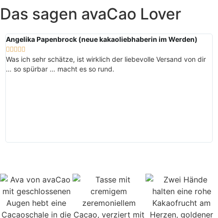
Das sagen avaCao Lover
Angelika Papenbrock (neue kakaoliebhaberin im Werden)
K






Was ich sehr schätze, ist wirklich der liebevolle Versand von dir
D
… so spürbar … macht es so rund.
B
a
w