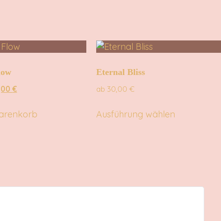
low
Eternal Bliss
,00
€
ab
30,00
€
arenkorb
Ausführung wählen
Kirst




Dank