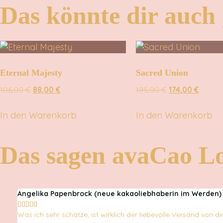
Das könnte dir auch g
Eternal Majesty
Sacred Union
106,00
€
88,00
€
195,00
€
174,00
€
In den Warenkorb
In den Warenkorb
Das sagen avaCao L
Angelika Papenbrock (neue kakaoliebhaberin im Werden)





Was ich sehr schätze, ist wirklich der liebevolle Versand von d