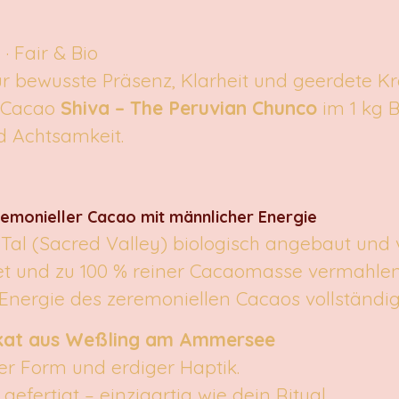
· Fair & Bio
für bewusste Präsenz, Klarheit und geerdete Kr
n Cacao
Shiva – The Peruvian Chunco
im 1 kg B
nd Achtsamkeit.
remonieller Cacao mit männlicher Energie
l (Sacred Valley) biologisch angebaut und vo
t und zu 100 % reiner Cacaomasse vermahlen –
 Energie des zeremoniellen Cacaos vollständig
ikat aus Weßling am Ammersee
er Form und erdiger Haptik.
efertigt – einzigartig wie dein Ritual.