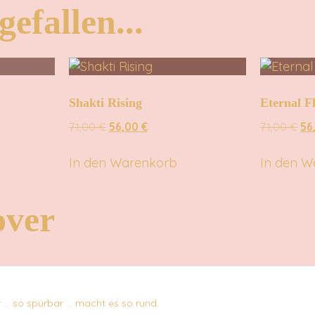
efallen...
Shakti Rising
Eternal F
71,00
€
56,00
€
71,00
€
56
In den Warenkorb
In den W
over
ir … so spürbar … macht es so rund.