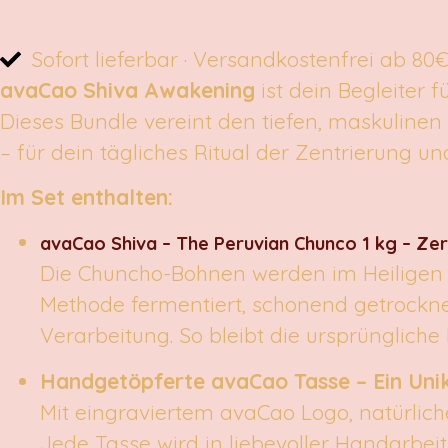
Sofort lieferbar · Versandkostenfrei ab 80€ 
avaCao Shiva Awakening
ist dein Begleiter 
Dieses Bundle vereint den tiefen, maskuline
– für dein tägliches Ritual der Zentrierung u
Im Set enthalten:
avaCao Shiva – The Peruvian Chunco 1 kg – Ze
Die Chuncho-Bohnen werden im Heiligen Ta
Methode fermentiert, schonend getrockne
Verarbeitung. So bleibt die ursprüngliche
Handgetöpferte avaCao Tasse – Ein Un
Mit eingraviertem avaCao Logo, natürlich
Jede Tasse wird in liebevoller Handarbeit g