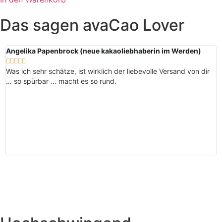
Das sagen avaCao Lover
Angelika Papenbrock (neue kakaoliebhaberin im Werden)
K






Was ich sehr schätze, ist wirklich der liebevolle Versand von dir
D
… so spürbar … macht es so rund.
B
a
w